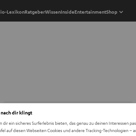
io-Lexikon
Ratgeber
Wissen
Inside
Entertainment
Shop
 nach dir klingt
n dir ein sicheres Surferlebnis bieten, das genau zu deinen Interessen pas
ufel auf diesen Webseiten Cookies und andere Tracking-Technologien – 