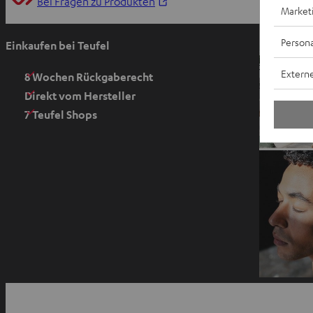
I
Bei Fragen zu Produkten
Market
m
n
Persona
Einkaufen bei Teufel
e
Externe
u
8 Wochen Rückgaberecht
e
Direkt vom Hersteller
n
7 Teufel Shops
T
a
b
ö
f
f
n
e
n
I
m