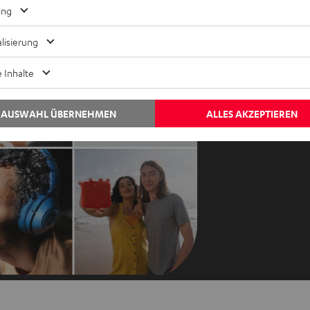
Kontaktiere uns
ing
Audio-Lexikon
Kontakt
lisierung
Ratgeber
Newslet
Wissen
Netique
 Inhalte
Inside
Daten-E
Entertainment
Datensc
AUSWAHL ÜBERNEHMEN
ALLES AKZEPTIEREN
Im neuen Tab ö
Shop
Impres