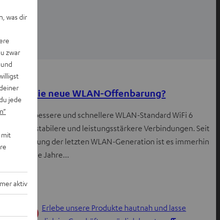
, was dir
ere
du zwar
 und
Wissen
willigst
deiner
WiFi 6: Die neue WLAN-Offenbarung?
du jede
n“
Der neue, bessere und schnellere WLAN-Standard WiFi 6
verspricht stabilere und leistungsstärkere Verbindungen. Seit
 mit
der Einführung der letzten WLAN-Generation ist es immerhin
ere
schon einige Jahre…
mer aktiv
Erlebe unsere Produkte hautnah und lasse