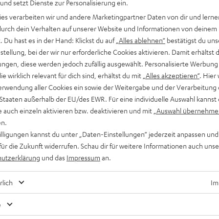
 und setzt Dienste zur Personalisierung ein.
ies verarbeiten wir und andere Marketingpartner Daten von dir und lernen
- durch dein Verhalten auf unserer Website und Informationen von deinem
 Du hast es in der Hand: Klickst du auf
„Alles ablehnen“
bestätigst du uns
tellung, bei der wir nur erforderliche Cookies aktivieren. Damit erhältst 
ngen, diese werden jedoch zufällig ausgewählt. Personalisierte Werbung
Ratgeber
die wirklich relevant für dich sind, erhältst du mit
„Alles akzeptieren“
. Hier 
erwendung aller Cookies ein sowie der Weitergabe und der Verarbeitung 
Mit Alexa und Multiroom Musik im ganzen Haus
 Staaten außerhalb der EU/des EWR. Für eine individuelle Auswahl kannst 
streamen
e auch einzeln aktivieren bzw. deaktivieren und mit
„Auswahl übernehme
en.
„Multiroom ist eine Funktion, mit der du Musik auf mehreren,
willigungen kannst du unter „Daten-Einstellungen“ jederzeit anpassen und
kompatiblen Echo-Geräten gleichzeitig abspielen und per
für die Zukunft widerrufen. Schau dir für weitere Informationen auch uns
Sprachbefehl steuern kannst.“ Auf die Frage hin, wie Alexa…
utzerklärung
und das
Impressum
an.
rlich
Im
e
Hast du Tipps für die Blog-Redakteure?