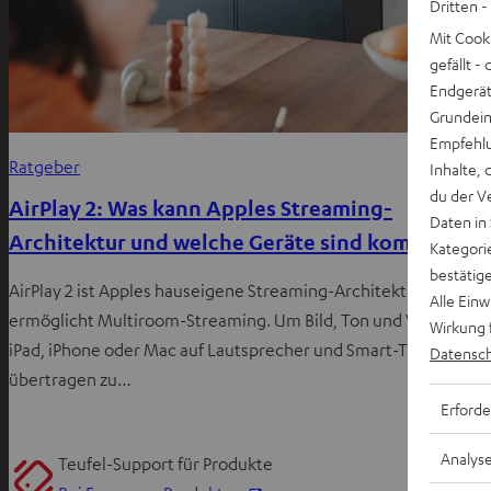
Dritten -
Mit Cook
gefällt 
Endgerät.
Grundeins
Empfehlu
Ratgeber
Inhalte, 
du der V
AirPlay 2: Was kann Apples Streaming-
Daten in
Architektur und welche Geräte sind kompatibel?
Kategori
bestätig
AirPlay 2 ist Apples hauseigene Streaming-Architektur und
Alle Ein
ermöglicht Multiroom-Streaming. Um Bild, Ton und Video von
Wirkung 
iPad, iPhone oder Mac auf Lautsprecher und Smart-TV
Datensch
übertragen zu…
Erforde
Analys
Teufel-Support für Produkte