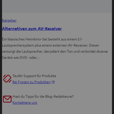
Ratgeber
Alternativen zum AV-Receiver
Ein klassisches Heimkino-Set besteht aus einem 5.1-
Lautsprechersystem plus einem externen AV-Receiver. Dieser
versorgt die Lautsprecher, decodiert den Ton und verbindet diverse
Geräte wie DVD- oder…
Teufel-Support für Produkte
I
Bei Fragen zu Produkten
m
n
Hast du Tipps für die Blog-Redakteure?
e
Kontaktiere uns
u
e