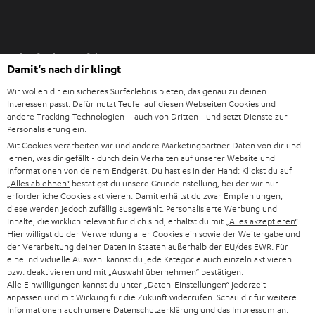
I
Einkaufen bei Teufel
m
Damit‘s nach dir klingt
n
8 Wochen Rückgaberecht
e
Wir wollen dir ein sicheres Surferlebnis bieten, das genau zu deinen
Direkt vom Hersteller
Interessen passt. Dafür nutzt Teufel auf diesen Webseiten Cookies und
u
andere Tracking-Technologien – auch von Dritten - und setzt Dienste zur
7 Teufel Shops
e
Personalisierung ein.
n
Mit Cookies verarbeiten wir und andere Marketingpartner Daten von dir und
Audio-Lexikon
lernen, was dir gefällt - durch dein Verhalten auf unserer Website und
T
Ratgeber
Informationen von deinem Endgerät. Du hast es in der Hand: Klickst du auf
a
„Alles ablehnen“
bestätigst du unsere Grundeinstellung, bei der wir nur
Wissen
b
erforderliche Cookies aktivieren. Damit erhältst du zwar Empfehlungen,
Inside
diese werden jedoch zufällig ausgewählt. Personalisierte Werbung und
ö
Entertainment
Inhalte, die wirklich relevant für dich sind, erhältst du mit
„Alles akzeptieren“
.
f
Im neuen Tab öffnen
Hier willigst du der Verwendung aller Cookies ein sowie der Weitergabe und
Shop
f
der Verarbeitung deiner Daten in Staaten außerhalb der EU/des EWR. Für
Kontakt
eine individuelle Auswahl kannst du jede Kategorie auch einzeln aktivieren
n
Newsletter
bzw. deaktivieren und mit
„Auswahl übernehmen“
bestätigen.
e
Alle Einwilligungen kannst du unter „Daten-Einstellungen“ jederzeit
Netiquette
n
anpassen und mit Wirkung für die Zukunft widerrufen. Schau dir für weitere
Daten-Einstellungen
Informationen auch unsere
Datenschutzerklärung
und das
Impressum
an.