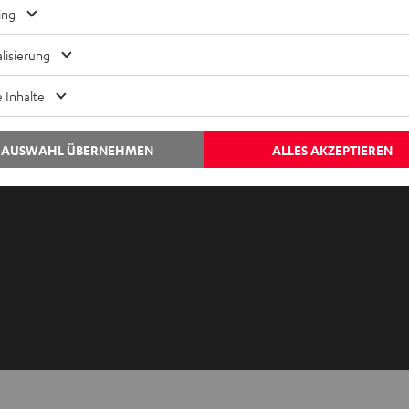
Kontaktiere uns
ing
Audio-Lexikon
Kontakt
lisierung
Ratgeber
Newslet
Wissen
Netique
 Inhalte
Inside
Daten-E
Entertainment
Datensc
AUSWAHL ÜBERNEHMEN
ALLES AKZEPTIEREN
Im neuen Tab ö
Shop
Impres