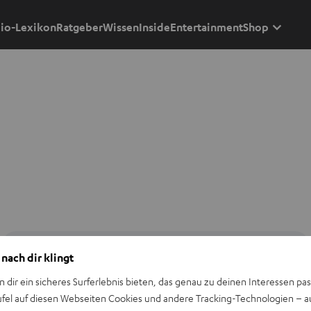
io-Lexikon
Ratgeber
Wissen
Inside
Entertainment
Shop
 nach dir klingt
n dir ein sicheres Surferlebnis bieten, das genau zu deinen Interessen pas
ufel auf diesen Webseiten Cookies und andere Tracking-Technologien – 