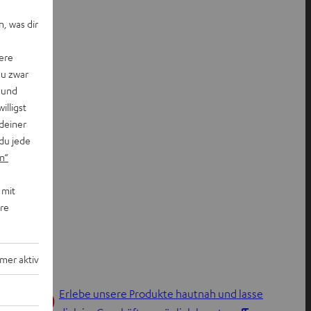
, was dir
ere
du zwar
 und
willigst
deiner
du jede
n“
 mit
ere
mer aktiv
Erlebe unsere Produkte hautnah und lasse