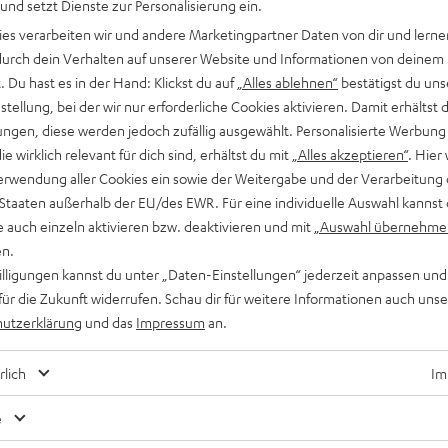
 und setzt Dienste zur Personalisierung ein.
ies verarbeiten wir und andere Marketingpartner Daten von dir und lernen
- durch dein Verhalten auf unserer Website und Informationen von deinem
 Du hast es in der Hand: Klickst du auf
„Alles ablehnen“
bestätigst du uns
tellung, bei der wir nur erforderliche Cookies aktivieren. Damit erhältst 
ngen, diese werden jedoch zufällig ausgewählt. Personalisierte Werbung
Entertainment
, 
Inside
die wirklich relevant für dich sind, erhältst du mit
„Alles akzeptieren“
. Hier 
erwendung aller Cookies ein sowie der Weitergabe und der Verarbeitung 
Panasonic: Elektronikgeräte aus Japan für die
 Staaten außerhalb der EU/des EWR. Für eine individuelle Auswahl kannst 
Welt
e auch einzeln aktivieren bzw. deaktivieren und mit
„Auswahl übernehme
en.
Was haben Fernseher, Videorekorder, Rasierer, HiFi-Anlagen
willigungen kannst du unter „Daten-Einstellungen“ jederzeit anpassen und
und Rennräder gemeinsam? Sie alle wurden bereits unter dem
für die Zukunft widerrufen. Schau dir für weitere Informationen auch uns
Namen Panasonic verkauft. Du hast richtig gelesen: In den
utzerklärung
und das
Impressum
an.
1990er-Jahren…
rlich
Im
e
Hast du Tipps für die Blog-Redakteure?