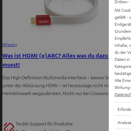
Dritten -
Mit Cook
gefällt 
Endgerät.
Grundeins
Empfehlu
Wissen
Inhalte, 
du der V
Was ist HDMI (e)ARC? Alles was du dazu wissen
Daten in
musst!
Kategori
bestätig
Das High Definition Multimedia Interface – besser bekannt
Alle Ein
unter der Abkürzung HDMI – ist heutzutage nicht mehr aus der
Wirkung 
Heimkinowelt wegzudenken. Nicht nur bei Cineasten…
Datensch
Erforde
Analys
Teufel-Support für Produkte