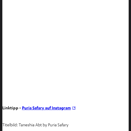
I
Linktipp >
Puria Safary auf Instagram
m
n
Titelbild: Taneshia Abt by Puria Safary
e