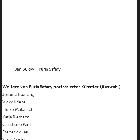
Jan Bülow – Puria Safary
Weitere von Puria Safary porträtierter Künstler (Auswahl)
Jérôme Boateng
Vicky Krieps
Heike Makatsch
Katja Riemann
Christiane Paul
Frederick Lau
Sonja Gerhardt