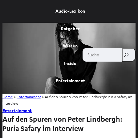
Audio-Lexikon
Ratgeber
Wissen
Suche
Inside
Entertainment
Home
»
Entertainment
»
Auf den Spuren von Peter Lindbergh: Puria Safary im
Shop
Interview
Entertainment
Auf den Spuren von Peter Lindbergh:
Puria Safary im Interview