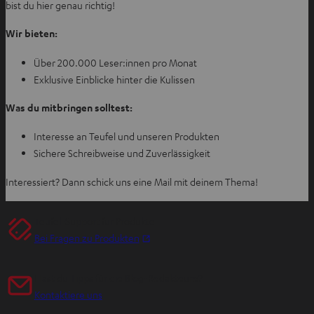
bist du hier genau richtig!
Wir bieten:
Über 200.000 Leser:innen pro Monat
Exklusive Einblicke hinter die Kulissen
Was du mitbringen solltest:
Interesse an Teufel und unseren Produkten
Sichere Schreibweise und Zuverlässigkeit
Interessiert? Dann schick uns eine Mail mit deinem Thema!
Teufel-Support für Produkte
I
Bei Fragen zu Produkten
m
n
Hast du Tipps für die Blog-Redakteure?
e
Kontaktiere uns
u