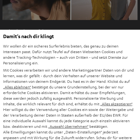
I
Einkaufen bei Teufel
m
Damit‘s nach dir klingt
n
8 Wochen Rückgaberecht
e
Wir wollen dir ein sicheres Surferlebnis bieten, das genau zu deinen
Direkt vom Hersteller
Interessen passt. Dafür nutzt Teufel auf diesen Webseiten Cookies und
u
andere Tracking-Technologien – auch von Dritten - und setzt Dienste zur
7 Teufel Shops
e
Personalisierung ein.
n
Mit Cookies verarbeiten wir und andere Marketingpartner Daten von dir und
Audio-Lexikon
lernen, was dir gefällt - durch dein Verhalten auf unserer Website und
T
Ratgeber
Informationen von deinem Endgerät. Du hast es in der Hand: Klickst du auf
a
„Alles ablehnen“
bestätigst du unsere Grundeinstellung, bei der wir nur
Wissen
b
erforderliche Cookies aktivieren. Damit erhältst du zwar Empfehlungen,
Inside
diese werden jedoch zufällig ausgewählt. Personalisierte Werbung und
ö
Entertainment
Inhalte, die wirklich relevant für dich sind, erhältst du mit
„Alles akzeptieren“
.
f
Im neuen Tab öffnen
Hier willigst du der Verwendung aller Cookies ein sowie der Weitergabe und
Shop
f
der Verarbeitung deiner Daten in Staaten außerhalb der EU/des EWR. Für
Kontakt
eine individuelle Auswahl kannst du jede Kategorie auch einzeln aktivieren
n
Newsletter
bzw. deaktivieren und mit
„Auswahl übernehmen“
bestätigen.
e
Alle Einwilligungen kannst du unter „Daten-Einstellungen“ jederzeit
Netiquette
n
anpassen und mit Wirkung für die Zukunft widerrufen. Schau dir für weitere
Daten-Einstellungen