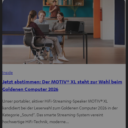
e
n
T
a
b
ö
f
f
n
e
Inside
n
Jetzt abstimmen: Der MOTIV® XL steht zur Wahl beim
Goldenen Computer 2026
Unser portabler, aktiver HiFi-Streaming-Speaker MOTIV® XL
kandidiert bei der Leserwahl zum Goldenen Computer 2026 in der
Kategorie „Sound“. Das smarte Streaming-System vereint
hochwertige HiFi-Technik, moderne…