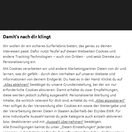
I
Einkaufen bei Teufel
m
Damit‘s nach dir klingt
n
8 Wochen Rückgaberecht
e
Wir wollen dir ein sicheres Surferlebnis bieten, das genau zu deinen
Direkt vom Hersteller
Interessen passt. Dafür nutzt Teufel auf diesen Webseiten Cookies und
u
andere Tracking-Technologien – auch von Dritten - und setzt Dienste zur
7 Teufel Shops
e
Personalisierung ein.
n
Mit Cookies verarbeiten wir und andere Marketingpartner Daten von dir und
Audio-Lexikon
lernen, was dir gefällt - durch dein Verhalten auf unserer Website und
T
Ratgeber
Informationen von deinem Endgerät. Du hast es in der Hand: Klickst du auf
a
„Alles ablehnen“
bestätigst du unsere Grundeinstellung, bei der wir nur
Wissen
b
erforderliche Cookies aktivieren. Damit erhältst du zwar Empfehlungen,
Inside
diese werden jedoch zufällig ausgewählt. Personalisierte Werbung und
ö
Entertainment
Inhalte, die wirklich relevant für dich sind, erhältst du mit
„Alles akzeptieren“
.
f
Im neuen Tab öffnen
Hier willigst du der Verwendung aller Cookies ein sowie der Weitergabe und
Shop
f
der Verarbeitung deiner Daten in Staaten außerhalb der EU/des EWR. Für
Kontakt
eine individuelle Auswahl kannst du jede Kategorie auch einzeln aktivieren
n
Newsletter
bzw. deaktivieren und mit
„Auswahl übernehmen“
bestätigen.
e
Alle Einwilligungen kannst du unter „Daten-Einstellungen“ jederzeit
Netiquette
n