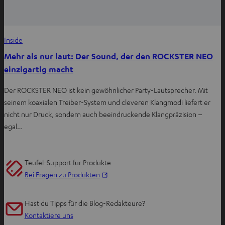
Inside
Mehr als nur laut: Der Sound, der den ROCKSTER NEO
einzigartig macht
Der ROCKSTER NEO ist kein gewöhnlicher Party-Lautsprecher. Mit
seinem koaxialen Treiber-System und cleveren Klangmodi liefert er
nicht nur Druck, sondern auch beeindruckende Klangpräzision –
egal…
Teufel-Support für Produkte
I
Bei Fragen zu Produkten
m
n
Hast du Tipps für die Blog-Redakteure?
e
Kontaktiere uns
u