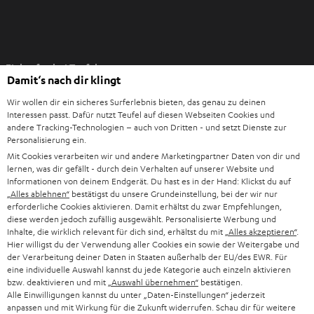
I
Einkaufen bei Teufel
m
Damit‘s nach dir klingt
n
8 Wochen Rückgaberecht
e
Wir wollen dir ein sicheres Surferlebnis bieten, das genau zu deinen
Direkt vom Hersteller
Interessen passt. Dafür nutzt Teufel auf diesen Webseiten Cookies und
u
andere Tracking-Technologien – auch von Dritten - und setzt Dienste zur
7 Teufel Shops
e
Personalisierung ein.
n
Mit Cookies verarbeiten wir und andere Marketingpartner Daten von dir und
Audio-Lexikon
T
lernen, was dir gefällt - durch dein Verhalten auf unserer Website und
Ratgeber
Informationen von deinem Endgerät. Du hast es in der Hand: Klickst du auf
a
Wissen
„Alles ablehnen“
bestätigst du unsere Grundeinstellung, bei der wir nur
b
erforderliche Cookies aktivieren. Damit erhältst du zwar Empfehlungen,
Inside
ö
diese werden jedoch zufällig ausgewählt. Personalisierte Werbung und
Entertainment
Inhalte, die wirklich relevant für dich sind, erhältst du mit
„Alles akzeptieren“
.
f
Im neuen Tab öffnen
Shop
Hier willigst du der Verwendung aller Cookies ein sowie der Weitergabe und
f
der Verarbeitung deiner Daten in Staaten außerhalb der EU/des EWR. Für
Kontakt
n
eine individuelle Auswahl kannst du jede Kategorie auch einzeln aktivieren
Newsletter
bzw. deaktivieren und mit
„Auswahl übernehmen“
bestätigen.
e
Netiquette
Alle Einwilligungen kannst du unter „Daten-Einstellungen“ jederzeit
n
anpassen und mit Wirkung für die Zukunft widerrufen. Schau dir für weitere
Daten-Einstellungen