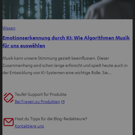
Wissen
Emotionserkennung durch KI: Wie Algorithmen Musik
für uns auswählen
Musik kann unsere Stimmung gezielt beeinflussen. Dieser
Zusammenhang wird schon lange erforscht und spielt heute auch in
der Entwicklung von KI-Systemen eine wichtige Rolle. Sie…
Teufel-Support für Produkte
I
Bei Fragen zu Produkten
m
n
Hast du Tipps für die Blog-Redakteure?
e
Kontaktiere uns
u