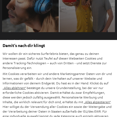
n
I
Einkaufen bei Teufel
m
Damit‘s nach dir klingt
n
8 Wochen Rückgaberecht
e
Wir wollen dir ein sicheres Surferlebnis bieten, das genau zu deinen
Direkt vom Hersteller
Interessen passt. Dafür nutzt Teufel auf diesen Webseiten Cookies und
u
andere Tracking-Technologien – auch von Dritten - und setzt Dienste zur
7 Teufel Shops
e
Personalisierung ein.
n
Mit Cookies verarbeiten wir und andere Marketingpartner Daten von dir und
Audio-Lexikon
lernen, was dir gefällt - durch dein Verhalten auf unserer Website und
T
Ratgeber
Informationen von deinem Endgerät. Du hast es in der Hand: Klickst du auf
a
„Alles ablehnen“
bestätigst du unsere Grundeinstellung, bei der wir nur
Wissen
b
erforderliche Cookies aktivieren. Damit erhältst du zwar Empfehlungen,
Inside
diese werden jedoch zufällig ausgewählt. Personalisierte Werbung und
ö
Entertainment
Inhalte, die wirklich relevant für dich sind, erhältst du mit
„Alles akzeptieren“
.
f
Im neuen Tab öffnen
Hier willigst du der Verwendung aller Cookies ein sowie der Weitergabe und
Shop
f
der Verarbeitung deiner Daten in Staaten außerhalb der EU/des EWR. Für
Kontakt
eine individuelle Auswahl kannst du jede Kategorie auch einzeln aktivieren
n