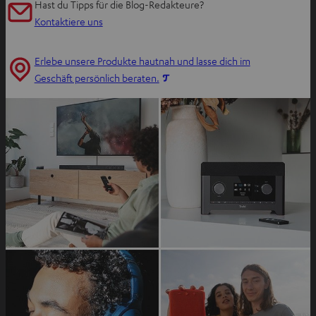
Hast du Tipps für die Blog-Redakteure?
e
Kontaktiere uns
u
e
Erlebe unsere Produkte hautnah und lasse dich im
n
I
Geschäft persönlich beraten.
T
m
a
n
b
e
ö
u
f
e
f
n
n
T
e
a
n
b
ö
f
f
n
e