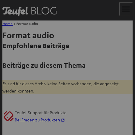
Home
»
Format audio
Format audio
Empfohlene Beiträge
Beiträge zu diesem Thema
Es sind für dieses Archiv keine Seiten vorhanden, die angezeigt
werden könnten.
Teufel-Support für Produkte
I
Bei Fragen zu Produkten
m
n