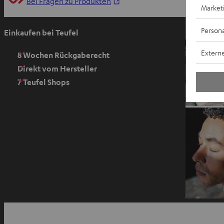
I
Bei Fragen zu Produkten
Market
m
n
Persona
Einkaufen bei Teufel
e
Externe
u
8 Wochen Rückgaberecht
e
Direkt vom Hersteller
n
7 Teufel Shops
T
a
b
ö
f
f
n
e
n
I
m