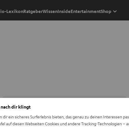
io-Lexikon
Ratgeber
Wissen
Inside
Entertainment
Shop
 nach dir klingt
n dir ein sicheres Surferlebnis bieten, das genau zu deinen Interessen pas
ufel auf diesen Webseiten Cookies und andere Tracking-Technologien – 