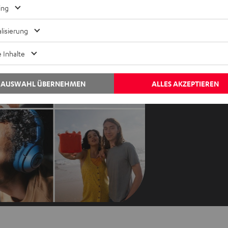
Kontaktiere uns
ing
Audio-Lexikon
Kontakt
lisierung
Ratgeber
Newslet
Wissen
Netique
 Inhalte
Inside
Daten-E
Entertainment
Datensc
AUSWAHL ÜBERNEHMEN
ALLES AKZEPTIEREN
Im neuen Tab ö
Shop
Impres