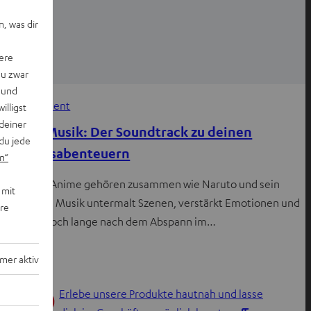
, was dir
ere
du zwar
 und
Entertainment
willigst
deiner
Anime-Musik: Der Soundtrack zu deinen
du jede
Lieblingsabenteuern
n“
Musik und Anime gehören zusammen wie Naruto und sein
 mit
Ramen. Die Musik untermalt Szenen, verstärkt Emotionen und
ere
bleibt oft noch lange nach dem Abspann im…
mer aktiv
Erlebe unsere Produkte hautnah und lasse