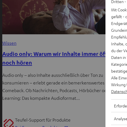
Dritten -
Mit Cook
gefällt 
Endgerät.
Grundeins
Empfehlu
Wissen
Inhalte, 
du der V
Audio only: Warum wir Inhalte immer öfter nur
Daten in
noch hören
Kategori
bestätig
Audio only – also Inhalte ausschließlich über Ton zu
Alle Ein
konsumieren – erlebt gerade ein bemerkenswertes
Wirkung 
Comeback. Ob Nachrichten, Podcasts, Hörbücher oder E-
Datensch
Learning: Das kompakte Audioformat…
Erforde
Analys
Teufel-Support für Produkte