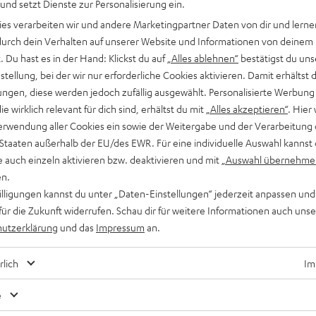
 und setzt Dienste zur Personalisierung ein.
ies verarbeiten wir und andere Marketingpartner Daten von dir und lernen
- durch dein Verhalten auf unserer Website und Informationen von deinem
 Du hast es in der Hand: Klickst du auf
„Alles ablehnen“
bestätigst du uns
tellung, bei der wir nur erforderliche Cookies aktivieren. Damit erhältst 
ngen, diese werden jedoch zufällig ausgewählt. Personalisierte Werbung
Ratgeber
die wirklich relevant für dich sind, erhältst du mit
„Alles akzeptieren“
. Hier 
erwendung aller Cookies ein sowie der Weitergabe und der Verarbeitung 
Roon – die Schaltzentrale für deine Musik
 Staaten außerhalb der EU/des EWR. Für eine individuelle Auswahl kannst 
e auch einzeln aktivieren bzw. deaktivieren und mit
„Auswahl übernehme
Wer Klangqualität schätzt und seine Musiksammlung mit
en.
Sorgfalt aufbaut, steht schnell vor der Frage: Wie verwalte ich
willigungen kannst du unter „Daten-Einstellungen“ jederzeit anpassen und
meine Musik intelligent? Hier setzt Roon an: Das…
für die Zukunft widerrufen. Schau dir für weitere Informationen auch uns
utzerklärung
und das
Impressum
an.
rlich
Im
e
Hast du Tipps für die Blog-Redakteure?