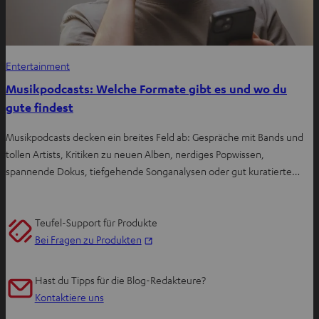
Entertainment
Musikpodcasts: Welche Formate gibt es und wo du
gute findest
Musikpodcasts decken ein breites Feld ab: Gespräche mit Bands und
tollen Artists, Kritiken zu neuen Alben, nerdiges Popwissen,
spannende Dokus, tiefgehende Songanalysen oder gut kuratierte…
Teufel-Support für Produkte
I
Bei Fragen zu Produkten
m
n
Hast du Tipps für die Blog-Redakteure?
e
Kontaktiere uns
u