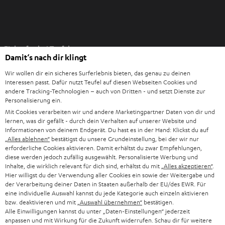
I
Einkaufen bei Teufel
m
Damit‘s nach dir klingt
n
8 Wochen Rückgaberecht
e
Wir wollen dir ein sicheres Surferlebnis bieten, das genau zu deinen
Direkt vom Hersteller
Interessen passt. Dafür nutzt Teufel auf diesen Webseiten Cookies und
u
andere Tracking-Technologien – auch von Dritten - und setzt Dienste zur
7 Teufel Shops
e
Personalisierung ein.
n
Mit Cookies verarbeiten wir und andere Marketingpartner Daten von dir und
Audio-Lexikon
T
lernen, was dir gefällt - durch dein Verhalten auf unserer Website und
Ratgeber
Informationen von deinem Endgerät. Du hast es in der Hand: Klickst du auf
a
Wissen
„Alles ablehnen“
bestätigst du unsere Grundeinstellung, bei der wir nur
b
erforderliche Cookies aktivieren. Damit erhältst du zwar Empfehlungen,
Inside
ö
diese werden jedoch zufällig ausgewählt. Personalisierte Werbung und
Entertainment
Inhalte, die wirklich relevant für dich sind, erhältst du mit
„Alles akzeptieren“
.
f
Im neuen Tab öffnen
Shop
Hier willigst du der Verwendung aller Cookies ein sowie der Weitergabe und
f
der Verarbeitung deiner Daten in Staaten außerhalb der EU/des EWR. Für
Kontakt
n
eine individuelle Auswahl kannst du jede Kategorie auch einzeln aktivieren
Newsletter
bzw. deaktivieren und mit
„Auswahl übernehmen“
bestätigen.
e
Netiquette
Alle Einwilligungen kannst du unter „Daten-Einstellungen“ jederzeit
n
anpassen und mit Wirkung für die Zukunft widerrufen. Schau dir für weitere
Daten-Einstellungen