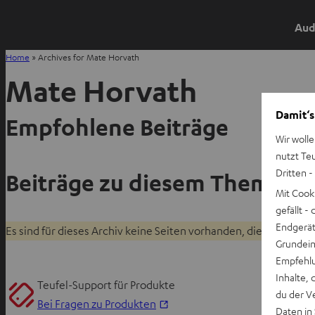
Aud
Home
»
Archives for Mate Horvath
Mate Horvath
Damit‘s
Empfohlene Beiträge
Wir wolle
nutzt Te
Dritten -
Beiträge zu diesem Thema
Mit Cook
gefällt 
Endgerät.
Es sind für dieses Archiv keine Seiten vorhanden, die angezeig
Grundeins
Empfehlu
Inhalte, 
Teufel-Support für Produkte
du der V
I
Bei Fragen zu Produkten
Daten in