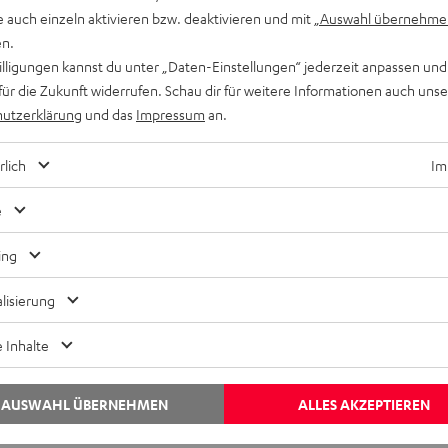
e auch einzeln aktivieren bzw. deaktivieren und mit
„Auswahl übernehme
Audio-Lexikon
Kontakt
en.
Ratgeber
Newslet
willigungen kannst du unter „Daten-Einstellungen“ jederzeit anpassen und
Wissen
Netique
für die Zukunft widerrufen. Schau dir für weitere Informationen auch uns
Inside
Daten-E
utzerklärung
und das
Impressum
an.
Entertainment
Datensc
Im neuen Tab ö
Shop
Impres
rlich
Im
e
ing
lisierung
 Inhalte
AUSWAHL ÜBERNEHMEN
ALLES AKZEPTIEREN