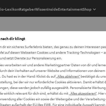
io-Lexikon
Ratgeber
Wissen
Inside
Entertainment
Shop
 nach dir klingt
n dir ein sicheres Surferlebnis bieten, das genau zu deinen Interessen pas
ufel auf diesen Webseiten Cookies und andere Tracking-Technologien – 
 und setzt Dienste zur Personalisierung ein.
ies verarbeiten wir und andere Marketingpartner Daten von dir und lernen
- durch dein Verhalten auf unserer Website und Informationen von deinem
 Du hast es in der Hand: Klickst du auf
„Alles ablehnen“
bestätigst du uns
t werden könnten.
tellung, bei der wir nur erforderliche Cookies aktivieren. Damit erhältst 
ngen, diese werden jedoch zufällig ausgewählt. Personalisierte Werbung
die wirklich relevant für dich sind, erhältst du mit
„Alles akzeptieren“
. Hier 
Hast du Tipps für die Blog-Redakteure?
erwendung aller Cookies ein sowie der Weitergabe und der Verarbeitung 
Kontaktiere uns
 Staaten außerhalb der EU/des EWR. Für eine individuelle Auswahl kannst 