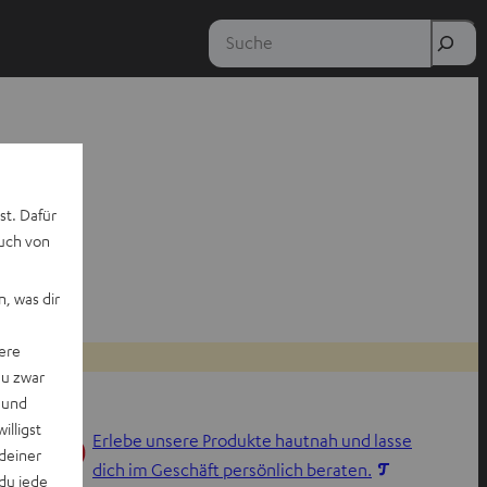
Suche
st. Dafür
auch von
, was dir
ere
du zwar
 und
willigst
Erlebe unsere Produkte hautnah und lasse
deiner
I
dich im Geschäft persönlich beraten.
du jede