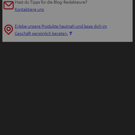
Hast du Tipps für die Blog-Redakteure?
e
Kontaktiere uns
u
e
Erlebe unsere Produkte hautnah und lasse dich im
n
I
Geschäft persönlich beraten.
T
m
a
n
b
e
ö
u
f
e
f
n
n
T
e
a
n
b
ö
f
f
n
e