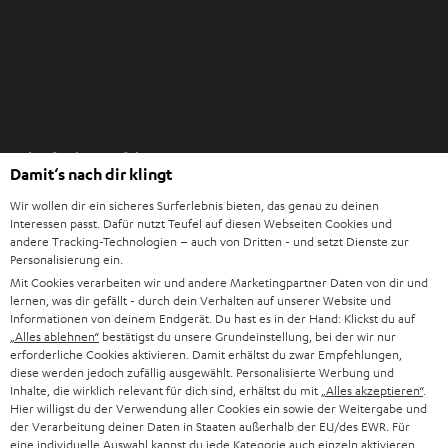
n
I
Einkaufen bei Teufel
m
Damit‘s nach dir klingt
n
8 Wochen Rückgaberecht
e
Wir wollen dir ein sicheres Surferlebnis bieten, das genau zu deinen
Direkt vom Hersteller
Interessen passt. Dafür nutzt Teufel auf diesen Webseiten Cookies und
u
andere Tracking-Technologien – auch von Dritten - und setzt Dienste zur
7 Teufel Shops
e
Personalisierung ein.
n
Mit Cookies verarbeiten wir und andere Marketingpartner Daten von dir und
Audio-Lexikon
lernen, was dir gefällt - durch dein Verhalten auf unserer Website und
T
Ratgeber
Informationen von deinem Endgerät. Du hast es in der Hand: Klickst du auf
a
„Alles ablehnen“
bestätigst du unsere Grundeinstellung, bei der wir nur
Wissen
b
erforderliche Cookies aktivieren. Damit erhältst du zwar Empfehlungen,
Inside
diese werden jedoch zufällig ausgewählt. Personalisierte Werbung und
ö
Entertainment
Inhalte, die wirklich relevant für dich sind, erhältst du mit
„Alles akzeptieren“
.
f
Im neuen Tab öffnen
Hier willigst du der Verwendung aller Cookies ein sowie der Weitergabe und
Shop
f
der Verarbeitung deiner Daten in Staaten außerhalb der EU/des EWR. Für
Kontakt
eine individuelle Auswahl kannst du jede Kategorie auch einzeln aktivieren
n