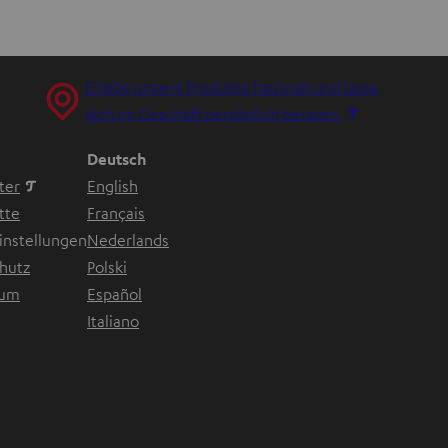
Erlebe unsere Produkte hautnah und lasse
I
dich im Geschäft persönlich beraten.
m
Deutsch
n
ter
English
e
tte
Français
u
instellungen
Nederlands
e
hutz
Polski
n
ffnen
sum
Español
T
Italiano
a
b
ö
f
f