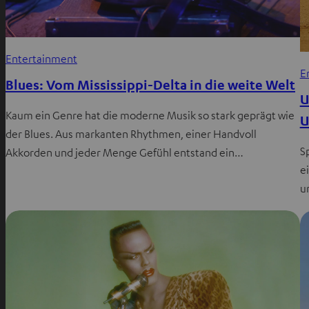
Entertainment
E
Blues: Vom Mississippi-Delta in die weite Welt
U
Kaum ein Genre hat die moderne Musik so stark geprägt wie
U
der Blues. Aus markanten Rhythmen, einer Handvoll
S
Akkorden und jeder Menge Gefühl entstand ein…
e
u