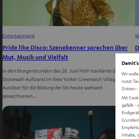
Entertainment
W
Pride like Disco: Szenekenner sprechen über
D
Mut, Musik und Vielfalt
u
Damit‘s
In den Morgenstunden des 28. Juni 1969 markierte der
E
Wir wolle
Stonewall-Aufstand im New Yorker Greenwich Village den
a
nutzt Te
Auslöser für die Bildung der bis heute weltweit
S
Dritten -
gewachsenen…
Mit Cook
gefällt 
Endgerät.
Grundeins
Empfehlu
Inhalte, 