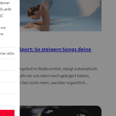
deiner
du jede
n“
 mit
ere
eber
ik beim Sport: So steigern Songs deine
mer aktiv
stung
 das Lieblingslied im Radio ertönt, steigt automatisch
Stimmung. Falls wir uns eben noch geärgert haben,
en wir schon fast nicht mehr, worüber eigentlich…