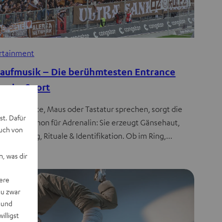
rtainment
laufmusik – Die berühmtesten Entrance
gs im Sport
r Ball, Fäuste, Maus oder Tastatur sprechen, sorgt die
st. Dafür
aufmusik schon für Adrenalin: Sie erzeugt Gänsehaut,
auch von
t auf Timing, Rituale & Identifikation. Ob im Ring,…
, was dir
ere
du zwar
 und
willigst