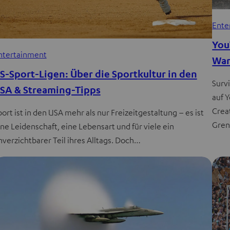
Ente
You
ntertainment
War
S-Sport-Ligen: Über die Sportkultur in den
Surv
SA & Streaming-Tipps
auf 
Crea
port ist in den USA mehr als nur Freizeitgestaltung – es ist
Gren
ine Leidenschaft, eine Lebensart und für viele ein
nverzichtbarer Teil ihres Alltags. Doch…