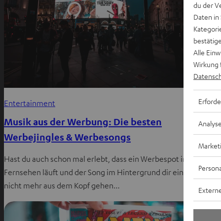
du der V
Daten in
Kategori
bestätig
Alle Ein
Wirkung 
I
Datensch
N
Erforde
Entertainment
o
Musik aus der Werbung: Die besten
Analys
D
Werbejingles & Werbesongs
l
Market
z
Hast du auch schon mal erlebt, dass ein Werbespot im
Persona
Fernsehen läuft und der Song im Hintergrund dir einfach
nicht mehr aus dem Kopf gehen…
Externe