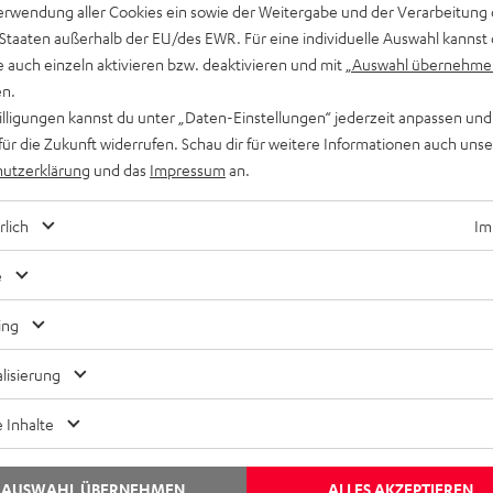
erwendung aller Cookies ein sowie der Weitergabe und der Verarbeitung 
 Staaten außerhalb der EU/des EWR. Für eine individuelle Auswahl kannst 
e auch einzeln aktivieren bzw. deaktivieren und mit
„Auswahl übernehme
en.
willigungen kannst du unter „Daten-Einstellungen“ jederzeit anpassen und
für die Zukunft widerrufen. Schau dir für weitere Informationen auch uns
nside
Ratg
utzerklärung
und das
Impressum
an.
otizen aus Berlin: Mit Technik-Tetris zur
Mus
rlich
Im
ptimalen Soundbar
Lei
e
iese Soundbar kann sich sehen – und vor allem hören
Wenn
assen: Die Cinebar Lux ist ein meisterlicher Brückenschlag
die 
ing
wischen Design und Technologie mit dem Ziel,…
wiss
lisierung
 Inhalte
AUSWAHL ÜBERNEHMEN
ALLES AKZEPTIEREN