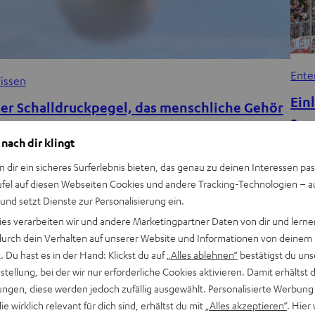
Ente
issen
Ein
er Schalldruckpegel, das menschliche Gehör
Son
nd die empfundene Lautstärke
 nach dir klingt
Bevo
in Überschallflugzeug bringt es auf etwa 150 Dezibel – oder
n dir ein sicheres Surferlebnis bieten, das genau zu deinen Interessen pas
Einl
bgekürzt dB. Für viele ist dies der lauteste vorstellbare
ufel auf diesen Webseiten Cookies und andere Tracking-Technologien – 
spiel
chall. In einer Disco liegen die…
 und setzt Dienste zur Personalisierung ein.
ies verarbeiten wir und andere Marketingpartner Daten von dir und lernen
- durch dein Verhalten auf unserer Website und Informationen von deinem
 Du hast es in der Hand: Klickst du auf
„Alles ablehnen“
bestätigst du uns
tellung, bei der wir nur erforderliche Cookies aktivieren. Damit erhältst 
ngen, diese werden jedoch zufällig ausgewählt. Personalisierte Werbung
die wirklich relevant für dich sind, erhältst du mit
„Alles akzeptieren“
. Hier 