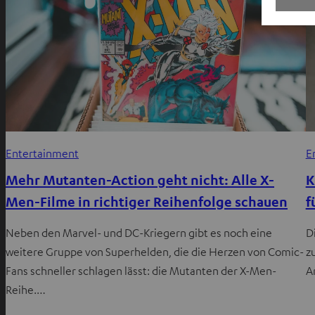
Entertainment
E
Mehr Mutanten-Action geht nicht: Alle X-
K
Men-Filme in richtiger Reihenfolge schauen
f
Neben den Marvel- und DC-Kriegern gibt es noch eine
D
weitere Gruppe von Superhelden, die die Herzen von Comic-
z
Fans schneller schlagen lässt: die Mutanten der X-Men-
A
Reihe.…