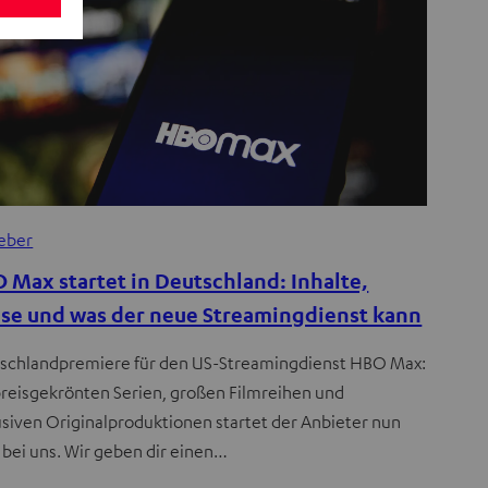
eber
 Max startet in Deutschland: Inhalte,
ise und was der neue Streamingdienst kann
schlandpremiere für den US-Streamingdienst HBO Max:
preisgekrönten Serien, großen Filmreihen und
usiven Originalproduktionen startet der Anbieter nun
 bei uns. Wir geben dir einen…