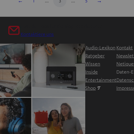
←
1
…
3
…
5
→
Hast du Tipps für die Blog-Redakteure?
Kontaktiere uns
Audio-Lexikon
Kontakt
Ratgeber
Newslet
Wissen
Netique
Inside
Daten-E
Entertainment
Datensc
Im neuen Tab ö
Shop
Impres