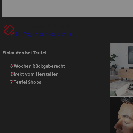
Teufel-Support für Produkte
I
Bei Fragen zu Produkten
m
n
Einkaufen bei Teufel
e
u
8 Wochen Rückgaberecht
e
Direkt vom Hersteller
n
7 Teufel Shops
T
a
b
ö
f
f