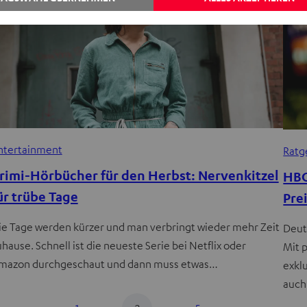
ntertainment
Ratg
rimi-Hörbücher für den Herbst: Nervenkitzel
HBO
ür trübe Tage
Pre
ie Tage werden kürzer und man verbringt wieder mehr Zeit
Deut
uhause. Schnell ist die neueste Serie bei Netflix oder
Mit 
mazon durchgeschaut und dann muss etwas…
exkl
auch