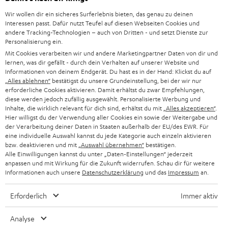
n
8 Wochen Rückgaberecht
e
Wir wollen dir ein sicheres Surferlebnis bieten, das genau zu deinen
Direkt vom Hersteller
Interessen passt. Dafür nutzt Teufel auf diesen Webseiten Cookies und
u
andere Tracking-Technologien – auch von Dritten - und setzt Dienste zur
7 Teufel Shops
e
Personalisierung ein.
n
Mit Cookies verarbeiten wir und andere Marketingpartner Daten von dir und
Audio-Lexikon
lernen, was dir gefällt - durch dein Verhalten auf unserer Website und
T
Ratgeber
Informationen von deinem Endgerät. Du hast es in der Hand: Klickst du auf
a
„Alles ablehnen“
bestätigst du unsere Grundeinstellung, bei der wir nur
Wissen
b
erforderliche Cookies aktivieren. Damit erhältst du zwar Empfehlungen,
Inside
diese werden jedoch zufällig ausgewählt. Personalisierte Werbung und
ö
Entertainment
Inhalte, die wirklich relevant für dich sind, erhältst du mit
„Alles akzeptieren“
.
f
Im neuen Tab öffnen
Hier willigst du der Verwendung aller Cookies ein sowie der Weitergabe und
Shop
f
der Verarbeitung deiner Daten in Staaten außerhalb der EU/des EWR. Für
Kontakt
eine individuelle Auswahl kannst du jede Kategorie auch einzeln aktivieren
n
Newsletter
bzw. deaktivieren und mit
„Auswahl übernehmen“
bestätigen.
e
Alle Einwilligungen kannst du unter „Daten-Einstellungen“ jederzeit
Netiquette
n
anpassen und mit Wirkung für die Zukunft widerrufen. Schau dir für weitere
Daten-Einstellungen
Informationen auch unsere
Datenschutzerklärung
und das
Impressum
an.
Datenschutz
Impressum
Erforderlich
Immer aktiv
Deutsch
English
Analyse
Français