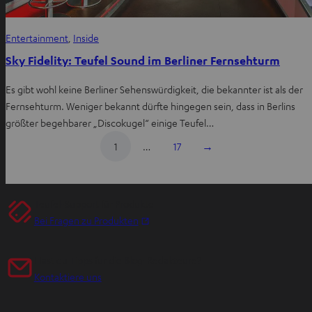
Entertainment
, 
Inside
Sky Fidelity: Teufel Sound im Berliner Fernsehturm
Es gibt wohl keine Berliner Sehenswürdigkeit, die bekannter ist als der
Fernsehturm. Weniger bekannt dürfte hingegen sein, dass in Berlins
größter begehbarer „Discokugel“ einige Teufel…
1
…
17
→
Teufel-Support für Produkte
I
Bei Fragen zu Produkten
m
n
Hast du Tipps für die Blog-Redakteure?
e
Kontaktiere uns
u
e