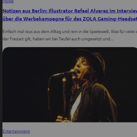
Inside
Notizen aus Berlin: Illustrator Rafael Alvarez im Intervi
über die Werbekampagne für das ZOLA Gaming-Headse
Einfach mal raus aus dem Alltag und rein in die Spielewelt. Was für viele 
der Freizeit gilt, haben wir bei Teufel auch umgesetzt und…
Entertainment