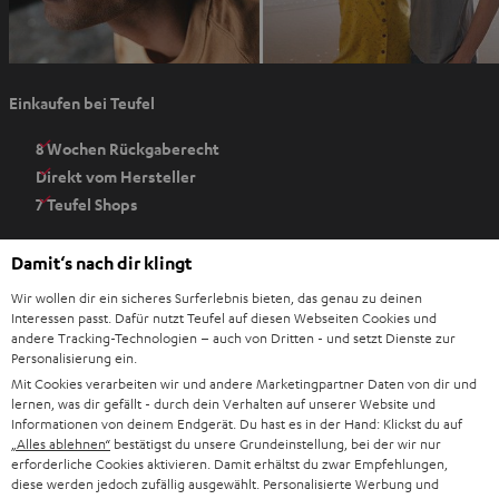
I
Einkaufen bei Teufel
m
n
8 Wochen Rückgaberecht
e
Direkt vom Hersteller
u
7 Teufel Shops
e
n
Audio-Lexikon
Damit‘s nach dir klingt
T
Ratgeber
a
Wir wollen dir ein sicheres Surferlebnis bieten, das genau zu deinen
Wissen
b
Interessen passt. Dafür nutzt Teufel auf diesen Webseiten Cookies und
Inside
andere Tracking-Technologien – auch von Dritten - und setzt Dienste zur
ö
Entertainment
Personalisierung ein.
f
Im neuen Tab öffnen
Shop
Mit Cookies verarbeiten wir und andere Marketingpartner Daten von dir und
f
lernen, was dir gefällt - durch dein Verhalten auf unserer Website und
Kontakt
n
Informationen von deinem Endgerät. Du hast es in der Hand: Klickst du auf
Newsletter
„Alles ablehnen“
bestätigst du unsere Grundeinstellung, bei der wir nur
e
Netiquette
erforderliche Cookies aktivieren. Damit erhältst du zwar Empfehlungen,
n
diese werden jedoch zufällig ausgewählt. Personalisierte Werbung und
Daten-Einstellungen