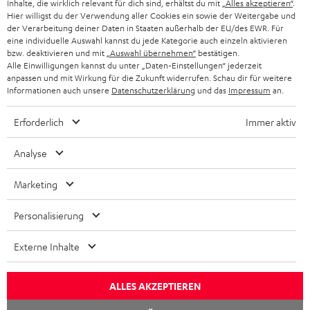
Inhalte, die wirklich relevant für dich sind, erhältst du mit
„Alles akzeptieren“
.
Datenschutz
Hier willigst du der Verwendung aller Cookies ein sowie der Weitergabe und
Impressum
der Verarbeitung deiner Daten in Staaten außerhalb der EU/des EWR. Für
eine individuelle Auswahl kannst du jede Kategorie auch einzeln aktivieren
Deutsch
bzw. deaktivieren und mit
„Auswahl übernehmen“
bestätigen.
English
Alle Einwilligungen kannst du unter „Daten-Einstellungen“ jederzeit
Français
anpassen und mit Wirkung für die Zukunft widerrufen. Schau dir für weitere
Informationen auch unsere
Datenschutzerklärung
und das
Impressum
an.
Nederlands
Polski
Erforderlich
Immer aktiv
Español
Italiano
Analyse
© Copyright 2011 – 2026 Teufel Lautsprech
Marketing
YouTube
Facebook
Instagram
TikTok
WhatsApp
Pinterest
Personalisierung
Nach oben
Externe Inhalte
ALLES AKZEPTIEREN