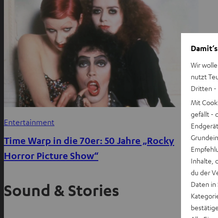
Damit‘s
Wir wolle
nutzt Te
Dritten -
Mit Cook
gefällt 
Entertainment
Endgerät.
Grundeins
Time Warp in die 70er: 50 Jahre „Rocky
Empfehlu
Horror Picture Show“
Inhalte, 
du der V
Daten in
Sound & Stories
Kategori
bestätig