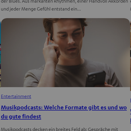
der Blues. Aus markanten Rhythmen, einer Handvoll Akkorden
und jeder Menge Gefühl entstand ein…
Entertainment
Musikpodcasts: Welche Formate gibt es und wo
du gute findest
Musikpodcasts decken ein breites Feld ab: Gespräche mit