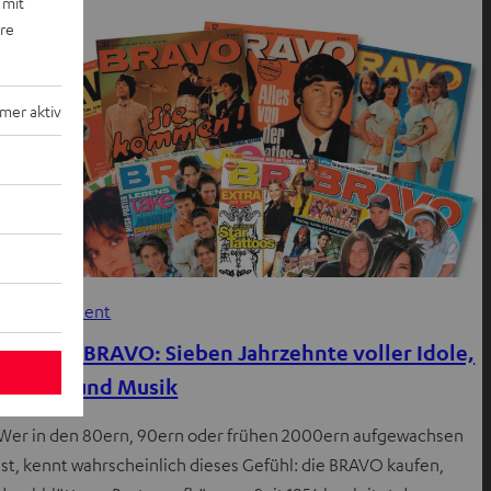
 mit
ere
mer aktiv
Entertainment
70 Jahre BRAVO: Sieben Jahrzehnte voller Idole,
Träume und Musik
Wer in den 80ern, 90ern oder frühen 2000ern aufgewachsen
ist, kennt wahrscheinlich dieses Gefühl: die BRAVO kaufen,