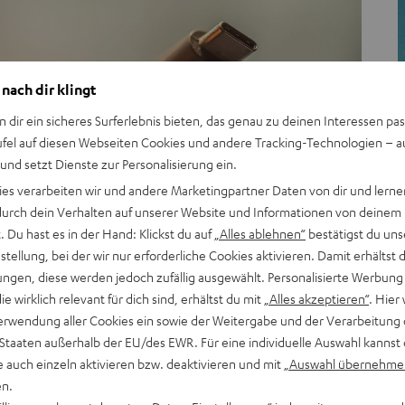
 nach dir klingt
n dir ein sicheres Surferlebnis bieten, das genau zu deinen Interessen pas
ufel auf diesen Webseiten Cookies und andere Tracking-Technologien – 
 und setzt Dienste zur Personalisierung ein.
Wissen
ies verarbeiten wir und andere Marketingpartner Daten von dir und lernen
- durch dein Verhalten auf unserer Website und Informationen von deinem
USB-C: Alles Wichtige zum praktischen USB-
 Du hast es in der Hand: Klickst du auf
„Alles ablehnen“
bestätigst du uns
Anschluss
tellung, bei der wir nur erforderliche Cookies aktivieren. Damit erhältst 
ngen, diese werden jedoch zufällig ausgewählt. Personalisierte Werbung
die wirklich relevant für dich sind, erhältst du mit
„Alles akzeptieren“
. Hier 
erwendung aller Cookies ein sowie der Weitergabe und der Verarbeitung 
 Staaten außerhalb der EU/des EWR. Für eine individuelle Auswahl kannst 
e auch einzeln aktivieren bzw. deaktivieren und mit
„Auswahl übernehme
en.