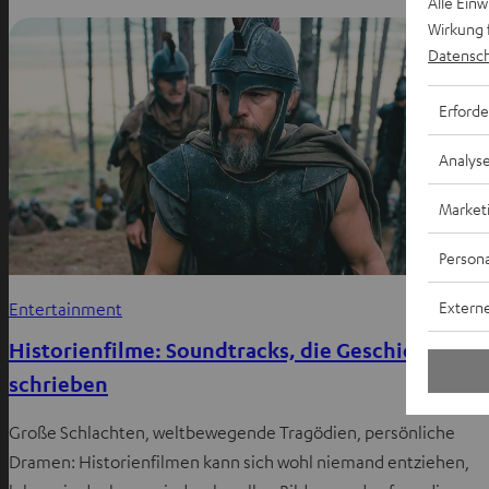
Alle Ein
Wirkung 
Datensch
Erforde
Analys
Market
Persona
Externe
Entertainment
Historienfilme: Soundtracks, die Geschichte
schrieben
Große Schlachten, weltbewegende Tragödien, persönliche
Dramen: Historienfilmen kann sich wohl niemand entziehen,