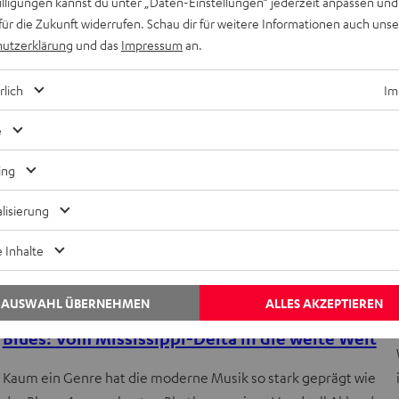
willigungen kannst du unter „Daten-Einstellungen“ jederzeit anpassen und
für die Zukunft widerrufen. Schau dir für weitere Informationen auch uns
utzerklärung
und das
Impressum
an.
rlich
Im
e
ing
lisierung
 Inhalte
AUSWAHL ÜBERNEHMEN
ALLES AKZEPTIEREN
Entertainment
Blues: Vom Mississippi-Delta in die weite Welt
Kaum ein Genre hat die moderne Musik so stark geprägt wie